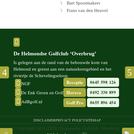
Bart Spoor­ma­kers
Frans van den Heuvel

De Helmondse Golfclub ‘Overbrug’
Is gelegen aan de rand van de bebouwde kom van
Helmond en grenst aan een natuur­kern­gebied en het
riviertje de Scheve­lingse­loop.
Receptie
0645 598 126

NGF

Horeca
0492 330 899
De Enk Groen en Golf

AdBgolf.nl
Golf Pro
0655 896 454
DISCLAIMER
PRIVACY POLICY
SITEMAP
© Copyright 2016-2026:
Helmondse Golfclub ‘Overbrug’