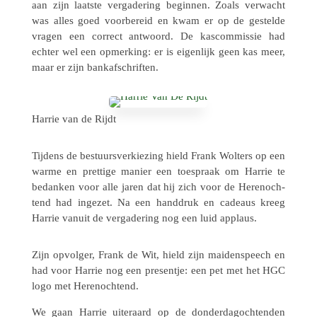
aan zijn laatste verga­de­ring begin­nen. Zoals verwacht
was alles goed voor­be­reid en kwam er op de gestelde
vragen een correct antwoord. De kascom­mis­sie had
echter wel een opmer­king: er is eigen­lijk geen kas meer,
maar er zijn bankafschriften.
Harrie van de Rijdt
Tijdens de bestuurs­ver­kie­zing hield Frank Wolters op een
warme en pret­tige manier een toespraak om Harrie te
bedan­ken voor alle jaren dat hij zich voor de Heren­och­
tend had ingezet. Na een hand­druk en cadeaus kreeg
Harrie vanuit de verga­de­ring nog een luid applaus.
Zijn opvol­ger, Frank de Wit, hield zijn maiden­speech en
had voor Harrie nog een presen­tje: een pet met het HGC
logo met Herenochtend.
We gaan Harrie uiter­aard op de donder­dag­och­ten­den