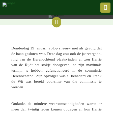
jaarvergadering

Door de Evergreen |
23 januari 2023

Donder­dag 19 januari, volop sneeuw met als gevolg dat
de baan geslo­ten was. Deze dag zou ook de jaar­ver­ga­de­
ring van de Heren­och­tend plaats­vin­den en zou Harrie
van de Rijdt het stokje door­ge­ven, na zijn maxi­male
termijn te hebben gefunc­ti­o­neerd in de commis­sie
Heren­och­tend. Zijn opvol­ger was al bena­derd en Frank
de Wit was bereid voor­zit­ter van die commis­sie te
worden.
Ondanks de mindere weers­om­stan­dig­he­den waren er
meer dan twintig leden komen opdagen en kon Harrie