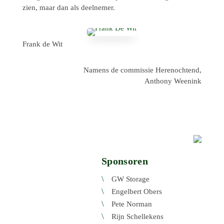
zien, maar dan als deelnemer.
Frank de Wit
Namens de commis­sie Heren­och­tend,
Anthony Weenink
Sponsoren
GW Storage
Engel­bert Obers
Pete Norman
Rijn Schel­le­kens