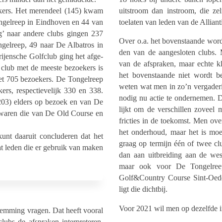
ers. Het meren­deel (145) kwam
uitstroom dan instroom, die zelf
gel­reep in Eind­ho­ven en 44 van
toela­ten van leden van de Alliant
’ naar andere clubs gingen 237
Over o.a. het boven­staande wordt
el­reep, 49 naar De Alba­tros in
den van de aange­slo­ten clubs. 
j­en­sche Golf­club ging het afge­
van de afspra­ken, maar echte kl
club met de meeste bezoe­kers is
het boven­staande niet wordt b
t 705 bezoe­kers. De Tongel­reep
weten wat men in zo’n verga­de­r
s, respec­tie­ve­lijk 330 en 338.
nodig nu actie te onder­ne­men. D
.203) elders op bezoek en van De
lijkt om de verschil­len zoveel 
waren die van De Old Course en
fric­ties in de toekomst. Men over
het onder­houd, maar het is moe
unt daaruit conclu­de­ren dat het
graag op termijn één of twee clu
 dat leden die er gebruik van maken
dan aan uitbrei­ding aan de we
maar ook voor De Tongel­ree
Golf&Country Course Sint-Oeden­
ligt die dichtbij.
Voor 2021 wil men op dezelfde i
tem­ming vragen. Dat heeft vooral
bs de afspra­ken inter­pre­te­ren.