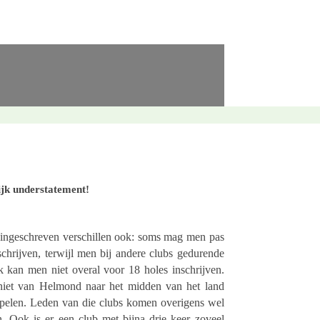
lijk understatement!
inge­schre­ven verschil­len ook: soms mag men pas
chrij­ven, terwijl men bij andere clubs gedu­rende
k kan men niet overal voor 18 holes inschrij­ven.
t niet van Helmond naar het midden van het land
spelen. Leden van die clubs komen overi­gens wel
. Ook is er een club met bijna drie keer zoveel