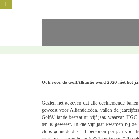
Ook voor de GolfAl­li­an­tie werd 2020 niet het 
Gezien het gegeven dat alle deel­ne­mende banen 
geweest voor Alli­an­tie­le­den, vallen de jaar­cij
GolfAl­li­an­tie bestaat nu vijf jaar, waarvan HGC 
ten is geweest. In die vijf jaar kwamen bij de n
clubs gemid­deld 7.111 perso­nen per jaar voor h
coro­na­jaar waren het er 6.354; onge­veer 750 spe