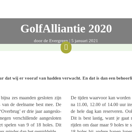
GolfAlliantie 2020
door
de Evergreen
|
5 januari 2021

jaar dat wij er vooraf van hadden verwacht. En dat is dan een behoor­
bijna zes maanden geslo­ten zijn
De tijden waar­voor kan worden 
­fers van de deel­name best mee. De
na 11.00, 12.00 of 14.00 uur ins
‘Overbrug’ er drie jaar aange­slo­
de hele dag kan reser­ve­ren. Oo
egen verschil­lende aange­slo­ten
Dit is best lastig, want je gaa
et spelen van 9 of 18 holes. Dit
rijden om daar maar 9 holes te 
lers minder dan het gemiddelde.
18 holes bij andere banen lopen