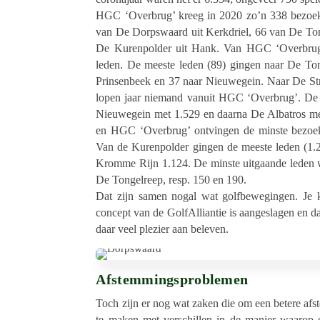
HGC ‘Overbrug’ kreeg in 2020 zo’n 338 bezoe­k
van De Dorps­waard uit Kerk­driel, 66 van De Ton
De Kuren­pol­der uit Hank. Van HGC ‘Overbrug
leden. De meeste leden (89) gingen naar De Tong
Prin­sen­beek en 37 naar Nieu­we­gein. Naar De Stri
lo­pen jaar niemand vanuit HGC ‘Overbrug’. De 
Nieu­we­gein met 1.529 en daarna De Alba­tros me
en HGC ‘Overbrug’ ontvin­gen de minste bezoe­ker
Van de Kuren­pol­der gingen de meeste leden (1
Kromme Rijn 1.124. De minste uitgaande leden 
De Tongel­reep, resp. 150 en 190.
Dat zijn samen nogal wat golf­be­we­gin­gen. Je k
concept van de GolfAl­li­an­tie is aange­sla­gen en
daar veel plezier aan beleven.
Afstemmingsproblemen
Toch zijn er nog wat zaken die om een betere afs
te maken met verschil­len in de manier waarop clu