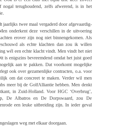
 nogal terug­hou­dend, zelfs afwe­rend, is in het
ie.
 jaar­lijks twee maal verga­derd door afge­vaar­dig­
Men onder­kent deze verschil­len in de uitvoe­ring
ach­ten erover zijn nog niet binnen­ge­ko­men. Als
eschouwd als echte klach­ten dan zou ik willen
ing wél een echte klacht vindt. Men vindt het niet
it is enigs­zins bevreem­dend omdat het juist goed
moge­lijk aan te pakken. Dat voor­komt moge­lijke
­legt ook over geza­men­lijke contrac­ten, o.a. voor
i­lijk om dat concreet te maken. Verder wil men
bs meer bij de GolfAl­li­an­tie hebben. Men denkt
st­kant, in Zuid-Holland. Voor HGC ‘Overbrug’,
p, De Alba­tros en De Dorps­waard, zou De
rode een leuke uitbrei­ding zijn. In ieder geval
nge­sla­gen weg met elkaar doorgaan.