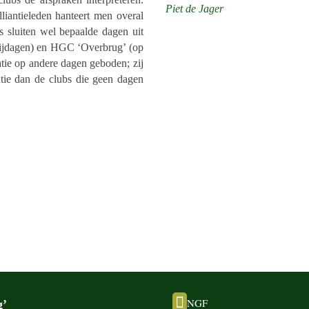
Piet de Jager
i­an­tie­le­den hanteert men overal
s sluiten wel bepaalde dagen uit
ij­da­gen) en HGC ‘Overbrug’ (op
­tie op andere dagen geboden; zij
n­tie dan de clubs die geen dagen

NGF
g’