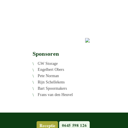
Sponsoren
GW Storage
Engel­bert Obers
Pete Norman
Rijn Schel­le­kens
Bart Spoor­ma­kers
Frans van den Heuvel
Receptie
0645 598 126