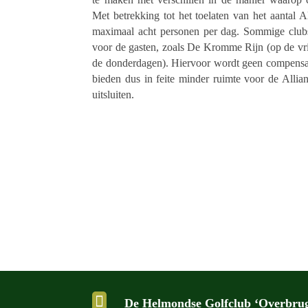
Met betrek­king tot het toela­ten van het aantal All
maxi­maal acht perso­nen per dag. Sommige club
voor de gasten, zoals De Kromme Rijn (op de vr
de donder­da­gen). Hier­voor wordt geen compen­sa
bieden dus in feite minder ruimte voor de Alli­a
uitsluiten.

De Helmondse Golfclub ‘Overbru