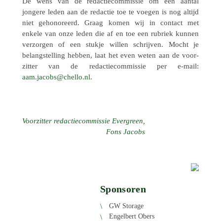
De wens van de redac­tie­com­mis­sie om een aantal
jongere leden aan de redac­tie toe te voegen is nog altijd
niet geho­no­reerd. Graag komen wij in contact met
enkele van onze leden die af en toe een rubriek kunnen
verzor­gen of een stukje willen schrij­ven. Mocht je
belang­stel­ling hebben, laat het even weten aan de voor­
zit­ter van de redac­tie­com­mis­sie per e‑mail:
@sbocaj.maa
ln.ollehc
.
Voor­zit­ter redac­tie­com­mis­sie Ever­green,
Fons Jacobs
Sponsoren
GW Storage
Engel­bert Obers