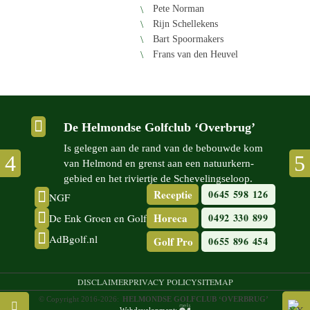
Pete Norman
Rijn Schel­le­kens
Bart Spoor­ma­kers
Frans van den Heuvel

De Helmondse Golfclub ‘Overbrug’
Is gelegen aan de rand van de bebouwde kom
van Helmond en grenst aan een natuur­kern­
gebied en het riviertje de Scheve­lingse­loop.
Receptie
0645 598 126

NGF

Horeca
0492 330 899
De Enk Groen en Golf

AdBgolf.nl
Golf Pro
0655 896 454
DISCLAIMER
PRIVACY POLICY
SITEMAP
© Copyright 2016-2026:
HELMONDSE GOLFCLUB ‘OVERBRUG’
Webdevelopment: