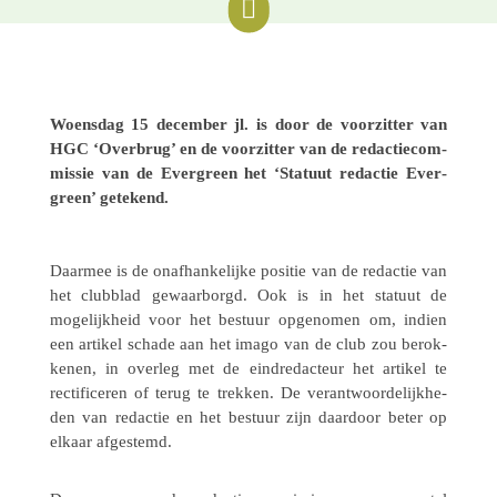

Woens­dag 15 decem­ber jl. is door de voor­zit­ter van
HGC ‘Overbrug’ en de voor­zit­ter van de redac­tie­com­
mis­sie van de Ever­green het ‘Statuut redac­tie Ever­
green’ getekend.
Daarmee is de onaf­han­ke­lijke positie van de redac­tie van
het club­blad gewaar­borgd. Ook is in het statuut de
moge­lijk­heid voor het bestuur opge­no­men om, indien
een artikel schade aan het imago van de club zou berok­
ke­nen, in overleg met de eind­re­dac­teur het artikel te
recti­fi­ce­ren of terug te trekken. De verant­woor­de­lijk­he­
den van redac­tie en het bestuur zijn daar­door beter op
elkaar afgestemd.