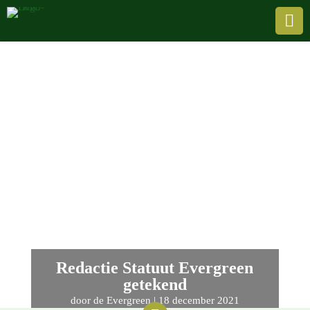

Redactie Statuut Evergreen
getekend
door
de Evergreen
|
18 decem­ber 2021