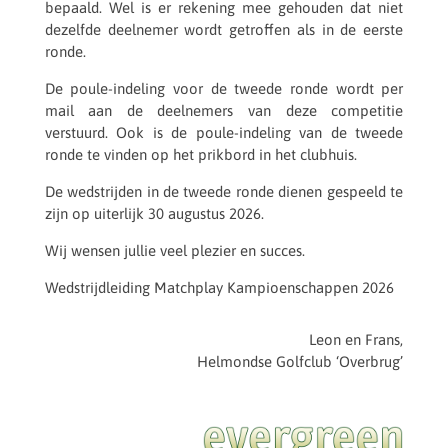
bepaald. Wel is er reke­ning mee gehou­den dat niet
dezelfde deel­ne­mer wordt getrof­fen als in de eerste
ronde.
De poule-inde­ling voor de tweede ronde wordt per
mail aan de deel­ne­mers van deze compe­ti­tie
verstuurd. Ook is de poule-inde­ling van de tweede
ronde te vinden op het prik­bord in het clubhuis.
De wedstrij­den in de tweede ronde dienen gespeeld te
zijn op uiter­lijk 30 augus­tus 2026.
Wij wensen jullie veel plezier en succes.
Wedstrijd­lei­ding Match­play Kampi­oen­schap­pen 2026
Leon en Frans,
Helmondse Golf­club ‘Overbrug’