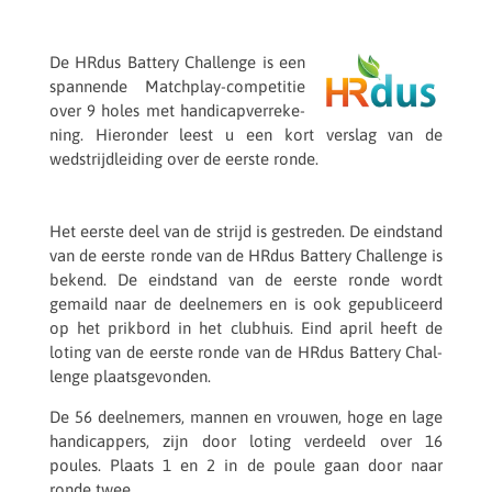
De HRdus Battery Chal­lenge is een
span­nende Match­play-compe­ti­tie
over 9 holes met handi­cap­ver­re­ke­
ning. Hier­on­der leest u een kort verslag van de
wedstrijd­lei­ding over de eerste ronde.
Het eerste deel van de strijd is gestre­den. De eind­stand
van de eerste ronde van de HRdus Battery Chal­lenge is
bekend. De eind­stand van de eerste ronde wordt
gemaild naar de deel­ne­mers en is ook gepu­bli­ceerd
op het prik­bord in het club­huis. Eind april heeft de
loting van de eerste ronde van de HRdus Battery Chal­
lenge plaatsgevonden.
De 56 deel­ne­mers, mannen en vrouwen, hoge en lage
handi­cap­pers, zijn door loting verdeeld over 16
poules. Plaats 1 en 2 in de poule gaan door naar
ronde twee.