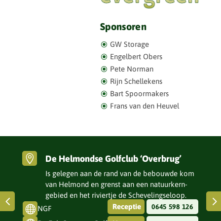
Sponsoren
GW Storage
Engel­bert Obers
Pete Norman
Rijn Schel­le­kens
Bart Spoor­ma­kers
Frans van den Heuvel

De Helmondse Golfclub ‘Overbrug’
Is gelegen aan de rand van de bebouwde kom
van Helmond en grenst aan een natuur­kern­
gebied en het riviertje de Scheve­lingse­loop.
Receptie
0645 598 126

NGF