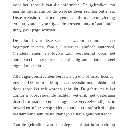
voor het gebruik van die infor­ma­tie. De gebrui­ker kan
aan de infor­ma­tie op de website geen rechten ontle­nen.
Deze website dient ter alge­mene infor­ma­tie­voor­zie­ning
en kan, zonder voor­af­gaande toestem­ming of aankon­di­
ging, gewij­zigd worden.
De inhoud van deze website, waar­on­der onder meer
begre­pen teksten, foto’s, illu­stra­ties, grafisch mate­ri­aal,
(handels)namen en logo’s zijn beschermd door het
auteurs­recht, merken­recht en/of enig ander intel­lec­tu­eel
eigendomsrecht.
Alle eigen­doms­rech­ten berus­ten bij ons of onze licen­tie­
ge­vers. De infor­ma­tie op deze website mag uitslui­tend
door gebrui­ker zelf worden gebruikt. De gebrui­ker is het
conform voor­ge­noemde rechten wette­lijk niet toege­staan
deze infor­ma­tie over te dragen, te verveel­vou­di­gen, te
bewer­ken of te versprei­den, zonder vooraf schrif­te­lijke
toestem­ming van de houder(s) van het eigendomsrecht.
Aan de gebrui­ker wordt mede­ge­deeld dat infor­ma­tie op