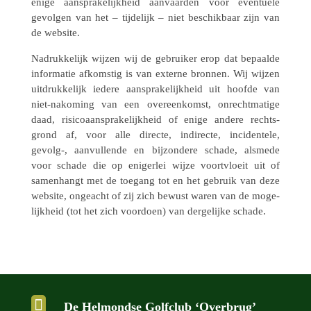
enige aanspra­ke­lijk­heid aanvaar­den voor even­tu­ele
gevol­gen van het – tijde­lijk – niet beschik­baar zijn van
de website.
Nadruk­ke­lijk wijzen wij de gebrui­ker erop dat bepaalde
infor­ma­tie afkom­stig is van externe bronnen. Wij wijzen
uitdruk­ke­lijk iedere aanspra­ke­lijk­heid uit hoofde van
niet-nako­ming van een over­een­komst, onrecht­ma­tige
daad, risi­co­aan­spra­ke­lijk­heid of enige andere rechts­
grond af, voor alle directe, indi­recte, inci­den­tele,
gevolg‑, aanvul­lende en bijzon­dere schade, alsmede
voor schade die op eniger­lei wijze voort­vloeit uit of
samen­hangt met de toegang tot en het gebruik van deze
website, onge­acht of zij zich bewust waren van de moge­
lijk­heid (tot het zich voor­doen) van derge­lijke schade.

De Helmondse Golfclub ‘Overbrug’