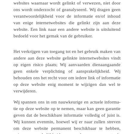
websi­tes waar­naar wordt gelinkt of verwe­zen, niet door
ons wordt onder­zocht of geana­ly­seerd. Wij dragen geen
verant­woor­de­lijk­heid voor de infor­ma­tie en/of inhoud
van enige inter­net­web­si­tes die gelinkt zijn aan deze
website. Een link naar een andere website is uitslui­tend
bedoeld voor het gemak van de gebruiker.
Het verkrij­gen van toegang tot en het gebruik maken van
andere aan deze website gelinkte inter­net­web­si­tes vindt
op eigen risico plaats; Wij aanvaar­den dien­aan­gaande
geen enkele verplich­ting of aanspra­ke­lijk­heid. Wij
behou­den ons het recht voor om iedere link of infor­ma­tie
op deze website enig moment te wijzi­gen dan wel te
verwijderen.
Wij spannen ons in om nauw­keu­rige en actuele infor­ma­
tie op deze website op te nemen, maar kan geen garan­tie
geven dat de beschik­bare infor­ma­tie volle­dig of juist is.
Wij kunnen evenmin, hoewel wij er naar zullen streven
om deze website perma­nent beschik­baar te hebben,