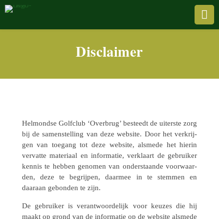

Disclaimer
Helmondse Golf­club ‘Overbrug’ besteedt de uiter­ste zorg
bij de samen­stel­ling van deze website. Door het verkrij­
gen van toegang tot deze website, alsmede het hierin
vervatte mate­ri­aal en infor­ma­tie, verklaart de gebrui­ker
kennis te hebben genomen van onder­staande voor­waar­
den, deze te begrij­pen, daarmee in te stemmen en
daaraan gebon­den te zijn.
De gebrui­ker is verant­woor­de­lijk voor keuzes die hij
maakt op grond van de infor­ma­tie op de website alsmede