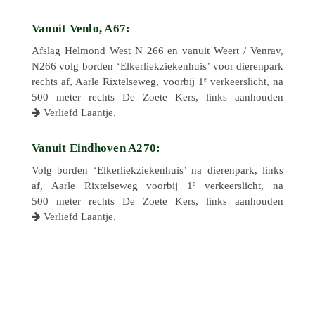
Vanuit Venlo, A67:
Afslag Helmond West N 266 en vanuit Weert / Venray,
N266 volg borden ‘Elker­liek­zie­ken­huis’ voor dieren­park
e
rechts af, Aarle Rixtel­se­weg, voorbij 1
verkeers­licht, na
500 meter rechts De Zoete Kers, links aanhou­den
Verliefd Laantje.
Vanuit Eindhoven A270:
Volg borden ‘Elker­liek­zie­ken­huis’ na dieren­park, links
e
af, Aarle Rixtel­se­weg voorbij 1
verkeers­licht, na
500 meter rechts De Zoete Kers, links aanhou­den
Verliefd Laantje.