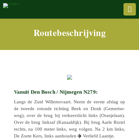

Routebeschrijving
Vanuit Den Bosch / Nijmegen N279:
Langs de Zuid Willems­vaart. Neem de eerste afslag op
de tweede rotonde rich­ting Beek en Donk (Gemert­se­
weg), over de brug bij verkeers­licht links (Oran­je­laan).
Over de brug linksaf (Kanaal­dijk). Bij brug Aarle Rixtel
rechts, na 100 meter links, weg volgen. Na 2 km links,
De Zoete Kers, links aanhou­den
Verliefd Laantje.