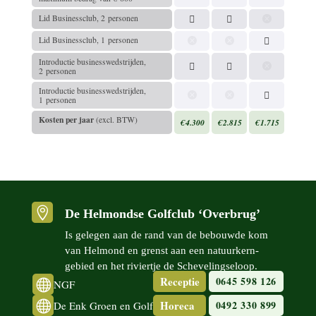
Lid Busi­ness­club, 2 personen
Lid Busi­ness­club, 1 personen
Intro­duc­tie busi­nesswed­strij­den,
2 personen
Intro­duc­tie busi­nesswed­strij­den,
1 personen
Kosten per jaar
(excl. BTW)
€ 4.300
€ 2.815
€ 1.715

De Helmondse Golfclub ‘Overbrug’
Is gelegen aan de rand van de bebouwde kom
van Helmond en grenst aan een natuur­kern­
gebied en het riviertje de Scheve­lingse­loop.
Receptie
0645 598 126

NGF

Horeca
0492 330 899
De Enk Groen en Golf