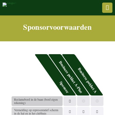

Sponsor­voorwaarden
Busi­ness pakket A‑Plus
Busi­ness pakket A
Sponsor
Recla­me­bord in de baan (bord eigen
rekening)
Vermel­ding op repre­sen­ta­tief scherm
in de hal en in het clubhuis