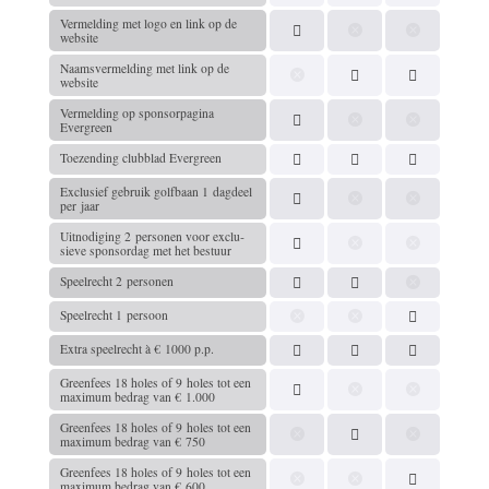
Vermel­ding met logo en link op de
website
Naams­ver­mel­ding met link op de
website
Vermel­ding op spon­sor­pa­gina
Evergreen
Toezen­ding club­blad Evergreen
Exclu­sief gebruik golf­baan 1 dagdeel
per jaar
Uitno­di­ging 2 perso­nen voor exclu­
sieve spon­sor­dag met het bestuur
Speel­recht 2 personen
Speel­recht 1 persoon
Extra speel­recht à € 1000 p.p.
Green­fees 18 holes of 9 holes tot een
maximum bedrag van € 1.000
Green­fees 18 holes of 9 holes tot een
maximum bedrag van € 750
Green­fees 18 holes of 9 holes tot een
maximum bedrag van € 600