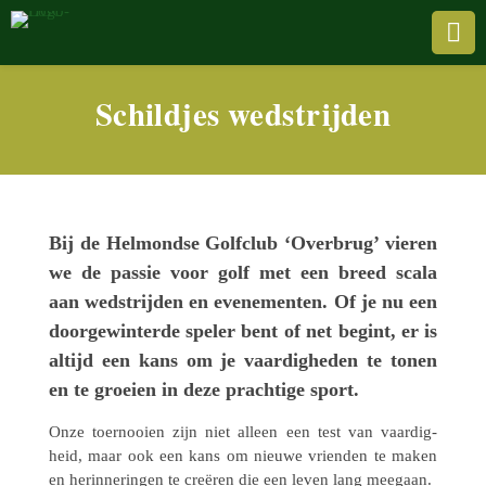

Schildjes wedstrijden
Bij de Helmondse Golf­club ‘Overbrug’ vieren
we de passie voor golf met een breed scala
aan wedstrij­den en evene­men­ten. Of je nu een
door­ge­win­terde speler bent of net begint, er is
altijd een kans om je vaar­dig­he­den te tonen
en te groeien in deze prach­tige sport.
Onze toer­nooien zijn niet alleen een test van vaar­dig­
heid, maar ook een kans om nieuwe vrien­den te maken
en herin­ne­rin­gen te creëren die een leven lang meegaan.