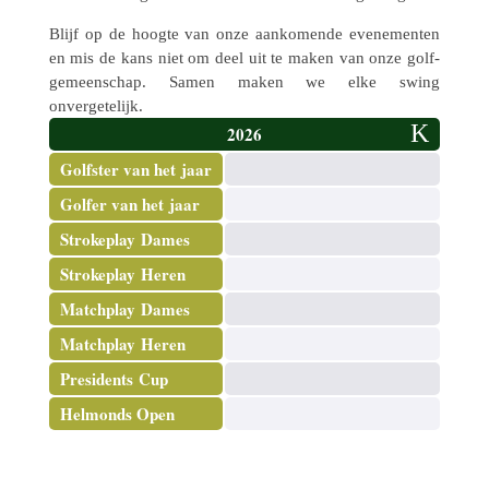
Blijf op de hoogte van onze aanko­mende evene­men­ten
en mis de kans niet om deel uit te maken van onze golf­
ge­meen­schap. Samen maken we elke swing
onvergetelijk.
2026
Golf­ster van het jaar
Golfer van het jaar
Stro­ke­play Dames
Stro­ke­play Heren
Match­play Dames
Match­play Heren
Presi­dents Cup
Helmonds Open
2025
2024