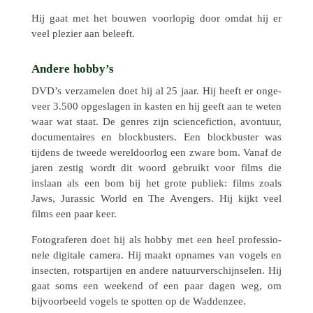
Hij gaat met het bouwen voor­lo­pig door omdat hij er
veel plezier aan beleeft.
Andere hobby’s
DVD’s verza­me­len doet hij al 25 jaar. Hij heeft er onge­
veer 3.500 opge­sla­gen in kasten en hij geeft aan te weten
waar wat staat. De genres zijn scien­ce­fic­tion, avon­tuur,
docu­men­tai­res en block­bus­ters. Een block­bus­ter was
tijdens de tweede wereld­oor­log een zware bom. Vanaf de
jaren zestig wordt dit woord gebruikt voor films die
inslaan als een bom bij het grote publiek: films zoals
Jaws, Juras­sic World en The Aven­gers. Hij kijkt veel
films een paar keer.
Foto­gra­fe­ren doet hij als hobby met een heel profes­si­o­
nele digi­tale camera. Hij maakt opnames van vogels en
insec­ten, rots­par­tijen en andere natuur­verschijnselen. Hij
gaat soms een weekend of een paar dagen weg, om
bijvoor­beeld vogels te spotten op de Waddenzee.