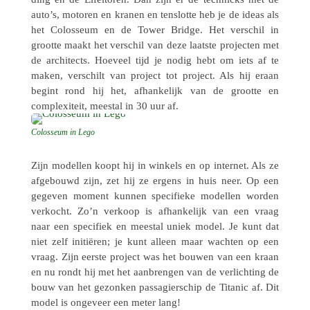
auto’s, motoren en kranen en tenslotte heb je de ideas als
het Colos­seum en de Tower Bridge. Het verschil in
grootte maakt het verschil van deze laatste projec­ten met
de archi­tects. Hoeveel tijd je nodig hebt om iets af te
maken, verschilt van project tot project. Als hij eraan
begint rond hij het, afhan­ke­lijk van de grootte en
complexi­teit, meestal in 30 uur af.
Colos­seum in Lego
Zijn model­len koopt hij in winkels en op inter­net. Als ze
afge­bouwd zijn, zet hij ze ergens in huis neer. Op een
gegeven moment kunnen speci­fieke model­len worden
verkocht. Zo’n verkoop is afhan­ke­lijk van een vraag
naar een speci­fiek en meestal uniek model. Je kunt dat
niet zelf initi­ë­ren; je kunt alleen maar wachten op een
vraag. Zijn eerste project was het bouwen van een kraan
en nu rondt hij met het aanbren­gen van de verlich­ting de
bouw van het gezon­ken passa­gier­schip de Titanic af. Dit
model is onge­veer een meter lang!