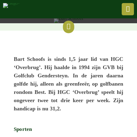
De hobby van…

Door de Evergreen |
14 febru­ari 2026

Bart Schoofs is sinds 1,5 jaar lid van HGC
‘Overbrug’. Hij haalde in 1994 zijn GVB bij
Golf­club Gender­steyn. In de jaren daarna
golfde hij, alleen als green­feeër, op golf­ba­nen
rondom Best. Bij HGC ‘Overbrug’ speelt hij
onge­veer twee tot drie keer per week. Zijn
handi­cap is nu 31,2.
Sporten