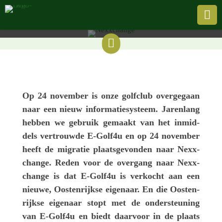
Nexxchange

Door de Evergreen |
28 novem­ber 2025

Op 24 novem­ber is onze golf­club over­ge­gaan
naar een nieuw infor­ma­tie­sys­teem. Jaren­lang
hebben we gebruik gemaakt van het inmid­
dels vertrouwde E‑Golf4u en op 24 novem­ber
heeft de migra­tie plaats­ge­von­den naar Nexx­
change. Reden voor de over­gang naar Nexx­
change is dat E‑Golf4u is verkocht aan een
nieuwe, Oosten­rijkse eige­naar. En die Oosten­
rijkse eige­naar stopt met de onder­steu­ning
van E‑Golf4u en biedt daar­voor in de plaats