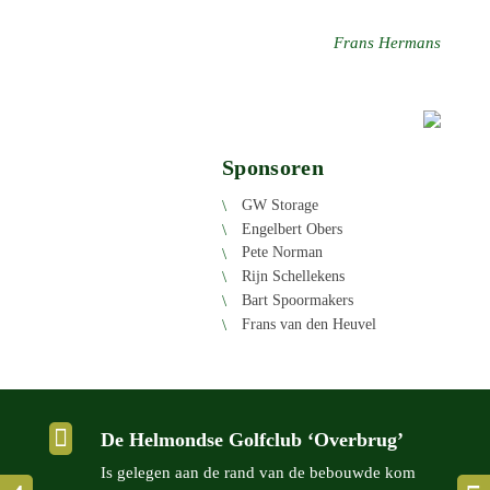
Frans Hermans
Sponsoren
GW Storage
Engel­bert Obers
Pete Norman
Rijn Schel­le­kens
Bart Spoor­ma­kers
Frans van den Heuvel

De Helmondse Golfclub ‘Overbrug’
Is gelegen aan de rand van de bebouwde kom