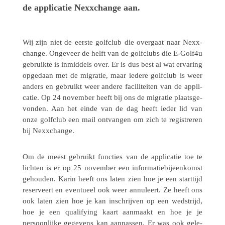
de appli­ca­tie Nexx­change aan.
Wij zijn niet de eerste golf­club die over­gaat naar Nexx­
change. Onge­veer de helft van de golf­clubs die E‑Golf4u
gebruikte is inmid­dels over. Er is dus best al wat erva­ring
opge­daan met de migra­tie, maar iedere golf­club is weer
anders en gebruikt weer andere faci­li­tei­ten van de appli­
ca­tie. Op 24 novem­ber heeft bij ons de migra­tie plaats­ge­
von­den. Aan het einde van de dag heeft ieder lid van
onze golf­club een mail ontvan­gen om zich te regi­stre­ren
bij Nexxchange.
Om de meest gebruikt func­ties van de appli­ca­tie toe te
lichten is er op 25 novem­ber een infor­ma­tie­bij­een­komst
gehou­den. Karin heeft ons laten zien hoe je een start­tijd
reser­veert en even­tu­eel ook weer annu­leert. Ze heeft ons
ook laten zien hoe je kan inschrij­ven op een wedstrijd,
hoe je een quali­fying kaart aanmaakt en hoe je je
persoon­lijke gege­vens kan aanpas­sen. Er was ook gele­