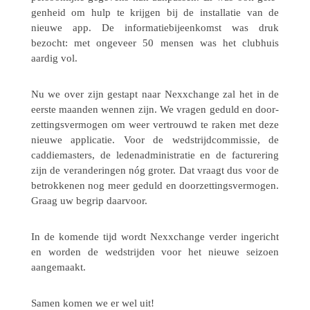
gen­heid om hulp te krijgen bij de instal­la­tie van de
nieuwe app. De infor­ma­tie­bij­een­komst was druk
bezocht: met onge­veer 50 mensen was het club­huis
aardig vol.
Nu we over zijn gestapt naar Nexx­change zal het in de
eerste maanden wennen zijn. We vragen geduld en door­
zet­tings­ver­mo­gen om weer vertrouwd te raken met deze
nieuwe appli­ca­tie. Voor de wedstrijd­com­mis­sie, de
caddie­mas­ters, de leden­ad­mi­ni­stra­tie en de factu­re­ring
zijn de veran­de­rin­gen nóg groter. Dat vraagt dus voor de
betrok­ke­nen nog meer geduld en door­zet­tings­ver­mo­gen.
Graag uw begrip daarvoor.
In de komende tijd wordt Nexx­change verder inge­richt
en worden de wedstrij­den voor het nieuwe seizoen
aangemaakt.
Samen komen we er wel uit!