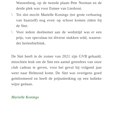
Wassen­berg, op de tweede plaats Pete Norman en de
derde plek was voor Esmee van Lieshout.
Tot slot mocht Marielle Konings (tot grote verba­zing
van haar­zelf) nog even op schoot komen zitten bij
de Sint.
Voor iedere deel­ne­mer aan de wedstrijd was er een
prijs, van specu­laas tot diverse stukken wild, waar­on­
der hertenbiefstuk.
De Sint heeft in de zomer van 2021 zijn GVB gehaald,
misschien leuk om de Sint een aantal green­fees van onze
club cadeau te geven, voor het geval hij volgend jaar
weer naar Helmond komt. De Sint was overi­gens goed
geïn­for­meerd en heeft de prijs­uit­rei­king op een ludieke
wijze gedaan.
Marielle Konings