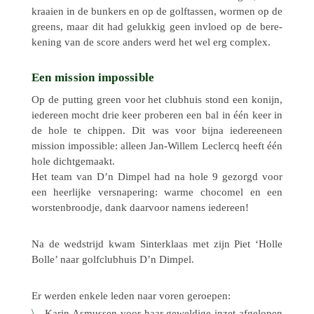
kraaien in de bunkers en op de golf­tas­sen, wormen op de
greens, maar dit had geluk­kig geen invloed op de bere­
ke­ning van de score anders werd het wel erg complex.
Een mission impossible
Op de putting green voor het club­huis stond een konijn,
ieder­een mocht drie keer probe­ren een bal in één keer in
de hole te chippen. Dit was voor bijna ieder­eeneen
mission impos­si­ble: alleen Jan-Willem Leclercq heeft één
hole dichtgemaakt.
Het team van D’n Dimpel had na hole 9 gezorgd voor
een heer­lijke versna­pe­ring: warme choco­mel en een
worsten­broodje, dank daar­voor namens iedereen!
Na de wedstrijd kwam Sinter­klaas met zijn Piet ‘Holle
Bolle’ naar golf­club­huis D’n Dimpel.
Er werden enkele leden naar voren geroepen:
Karin Asmus­sen voor haar gewel­dige inzet afge­lo­pen