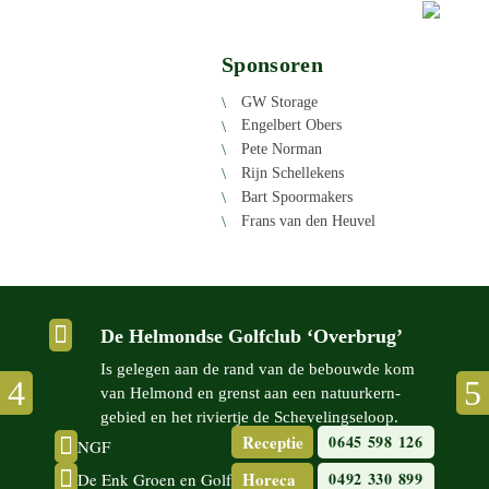
Sponsoren
GW Storage
Engel­bert Obers
Pete Norman
Rijn Schel­le­kens
Bart Spoor­ma­kers
Frans van den Heuvel

De Helmondse Golfclub ‘Overbrug’
Is gelegen aan de rand van de bebouwde kom
van Helmond en grenst aan een natuur­kern­
gebied en het riviertje de Scheve­lingse­loop.
Receptie
0645 598 126

NGF

Horeca
0492 330 899
De Enk Groen en Golf