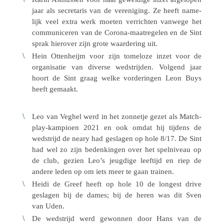
jaar als secre­ta­ris van de vere­ni­ging. Ze heeft name­
lijk veel extra werk moeten verrich­ten vanwege het
commu­ni­ce­ren van de Corona-maat­re­ge­len en de Sint
sprak hier­over zijn grote waar­de­ring uit.
Hein Otten­heijm voor zijn tome­loze inzet voor de
orga­ni­sa­tie van diverse wedstrij­den. Volgend jaar
hoort de Sint graag welke vorde­rin­gen Leon Buys
heeft gemaakt.
Leo van Veghel werd in het zonne­tje gezet als Match­
play-kampi­oen 2021 en ook omdat hij tijdens de
wedstrijd de neary had gesla­gen op hole 8/17. De Sint
had wel zo zijn beden­kin­gen over het spel­ni­veau op
de club, gezien Leo’s jeug­dige leef­tijd en riep de
andere leden op om iets meer te gaan trainen.
Heidi de Greef heeft op hole 10 de longest drive
gesla­gen bij de dames; bij de heren was dit Sven
van Uden.
De wedstrijd werd gewon­nen door Hans van de