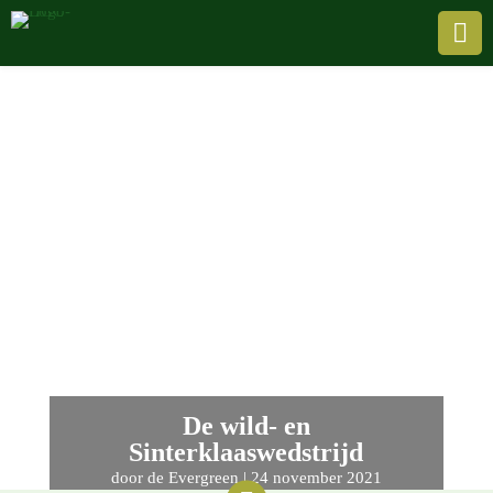

De wild- en
Sinterklaaswedstrijd
door
de Evergreen
|
24 novem­ber 2021