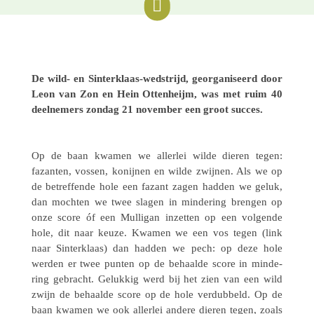

De wild- en Sinter­klaas-wedstrijd, geor­ga­ni­seerd door
Leon van Zon en Hein Otten­heijm, was met ruim 40
deel­ne­mers zondag 21 novem­ber een groot succes.
Op de baan kwamen we aller­lei wilde dieren tegen:
fazan­ten, vossen, konij­nen en wilde zwijnen. Als we op
de betref­fende hole een fazant zagen hadden we geluk,
dan mochten we twee slagen in minde­ring brengen op
onze score óf een Mulli­gan inzet­ten op een volgende
hole, dit naar keuze. Kwamen we een vos tegen (link
naar Sinter­klaas) dan hadden we pech: op deze hole
werden er twee punten op de behaalde score in minde­
ring gebracht. Geluk­kig werd bij het zien van een wild
zwijn de behaalde score op de hole verdub­beld. Op de
baan kwamen we ook aller­lei andere dieren tegen, zoals