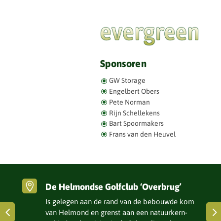
Sponsoren
GW Storage
Engel­bert Obers
Pete Norman
Rijn Schel­le­kens
Bart Spoor­ma­kers
Frans van den Heuvel

De Helmondse Golfclub ‘Overbrug’
Is gelegen aan de rand van de bebouwde kom
van Helmond en grenst aan een natuur­kern­