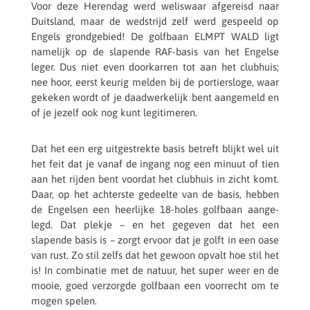
Voor deze Heren­dag werd welis­waar afge­reisd naar
Duits­land, maar de wedstrijd zelf werd gespeeld op
Engels grond­ge­bied! De golf­baan ELMPT WALD ligt
name­lijk op de slapende RAF-basis van het Engelse
leger. Dus niet even door­kar­ren tot aan het club­huis;
nee hoor, eerst keurig melden bij de portiers­loge, waar
gekeken wordt of je daad­wer­ke­lijk bent aange­meld en
of je jezelf ook nog kunt legitimeren.
Dat het een erg uitge­strekte basis betreft blijkt wel uit
het feit dat je vanaf de ingang nog een minuut of tien
aan het rijden bent voordat het club­huis in zicht komt.
Daar, op het achter­ste gedeelte van de basis, hebben
de Engel­sen een heer­lijke 18-holes golf­baan aange­
legd. Dat plekje – en het gegeven dat het een
slapende basis is – zorgt ervoor dat je golft in een oase
van rust. Zo stil zelfs dat het gewoon opvalt hoe stil het
is! In combi­na­tie met de natuur, het super weer en de
mooie, goed verzorgde golf­baan een voor­recht om te
mogen spelen.