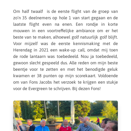
Om half twaalf is de eerste flight van de groep van
zo’n 35 deel­ne­mers op hole 1 van start gegaan en de
laatste flight even na enen. Een rondje in korte
mouwen in een voor­tref­fe­lijke ambi­ance om er het
beste van te maken, alhoe­wel golf natuur­lijk golf blijft.
Voor mijzelf was de eerste kennis­ma­king met de
Heren­dag in 2021 een wake-up call, omdat mij toen
de rode lantaarn was toebe­deeld. Nou ja toebe­deeld,
gewoon slecht gespeeld dus. Alle reden om mijn beste
beentje voor te zetten en met het beno­digde geluk
kwamen er 38 punten op mijn score­kaart. Voldoende
om van Fons Jacobs het verzoek te krijgen een stukje
voor de Ever­green te schrij­ven. Bij dezen Fons!