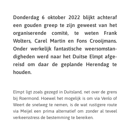
Donder­dag 6 oktober 2022 blijkt achteraf
een gouden greep te zijn geweest van het
orga­ni­se­rende comité, te weten Frank
Wolters, Carel Martin en Fons Croo­i­j­mans.
Onder werke­lijk fantas­ti­sche weers­om­stan­
dig­he­den werd naar het Duitse Elmpt afge­
reisd om daar de geplande Heren­dag te
houden.
Elmpt ligt zoals gezegd in Duits­land, net over de grens
bij Roer­mond. Hoewel het moge­lijk is om via Venlo of
Weert de snelweg te nemen, is de wat rusti­gere route
via Meijel een prima alter­na­tief om zonder al teveel
verkeers­stress de bestem­ming te bereiken.