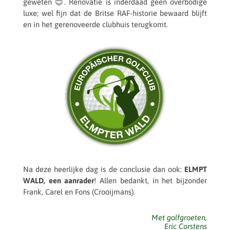
geweten 😊. Reno­va­tie is inder­daad geen over­bo­dige
luxe; wel fijn dat de Britse RAF-histo­rie bewaard blijft
en in het gere­no­veerde club­huis terugkomt.
Na deze heer­lijke dag is de conclu­sie dan ook:
ELMPT
WALD, een aanra­der
! Allen bedankt, in het bijzon­der
Frank, Carel en Fons (Croo­i­j­mans).
Met golf­groe­ten,
Eric Corstens