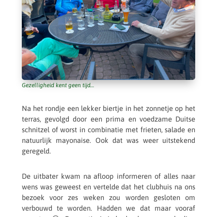
Gezel­lig­heid kent geen tijd…
Na het rondje een lekker biertje in het zonne­tje op het
terras, gevolgd door een prima en voed­zame Duitse
schnit­zel of worst in combi­na­tie met frieten, salade en
natuur­lijk mayo­naise. Ook dat was weer uitste­kend
geregeld.
De uitba­ter kwam na afloop infor­me­ren of alles naar
wens was geweest en vertelde dat het club­huis na ons
bezoek voor zes weken zou worden geslo­ten om
verbouwd te worden. Hadden we dat maar vooraf