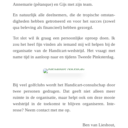
Anne­ma­rie (pétan­que) en Gijs met zijn team.
En natuur­lijk alle deel­ne­mers, die de tropi­sche omstan­
dig­he­den hebben getrot­seerd en voor het succes (zowel
qua bele­ving als finan­ci­eel) hebben gezorgd.
Tot slot wil ik graag een persoon­lijke oproep doen. Ik
zou het heel fijn vinden als iemand mij wil helpen bij de
orga­ni­sa­tie van de Handi­cart-wedstrijd. Het vraagt met
name tijd in aanloop naar en tijdens Tweede Pinksterdag.
Bij veel golf­clubs wordt het Handi­cart-consul­schap door
twee perso­nen gedra­gen. Dat geeft niet alleen meer
ruimte in de orga­ni­sa­tie, maar helpt ook om deze mooie
wedstrijd in de toekomst te blijven orga­ni­se­ren. Inte­
resse? Neem contact met me op.
Ben van Lies­hout,