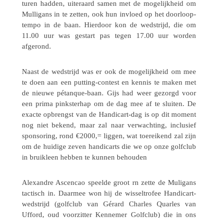
tu­ren hadden, uiter­aard samen met de moge­lijk­heid om
Mulli­gans in te zetten, ook hun invloed op het door­loop­
tempo in de baan. Hier­door kon de wedstrijd, die om
11.00 uur was gestart pas tegen 17.00 uur worden
afgerond.
Naast de wedstrijd was er ook de moge­lijk­heid om mee
te doen aan een putting-contest en kennis te maken met
de nieuwe pétan­que-baan. Gijs had weer gezorgd voor
een prima pink­ster­hap om de dag mee af te sluiten. De
exacte opbrengst van de Handi­cart-dag is op dit moment
nog niet bekend, maar zal naar verwach­ting, inclu­sief
spon­so­ring, rond €2000,= liggen, wat toerei­kend zal zijn
om de huidige zeven handi­carts die we op onze golf­club
in bruik­leen hebben te kunnen behouden
Alexan­dre Ascen­cao speelde groot rn zette de Muli­gans
tactisch in. Daarmee won hij de wissel­tro­fee Handi­cart-
wedstrijd (golf­club van Gérard Charles Quarles van
Ufford, oud voor­zit­ter Kenne­mer Golf­club) die in ons