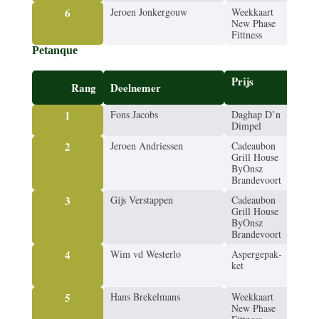
6
Jeroen Jonker­gouw
Week­kaart
New
New Phase
Fitt
Fittness
Petanque
Prijs
Bes
Rang
Deel­ne­mer
baa
1
Fons Jacobs
Daghap D’n
D’n
Dimpel
2
Jeroen Andries­sen
Cadeau­bon
Gri
Grill House
ByO
ByOnsz
Bra
Brandevoort
3
Gijs Verstap­pen
Cadeau­bon
Gri
Grill House
ByO
ByOnsz
Bra
Brandevoort
4
Wim vd Westerlo
Asper­ge­pak­
Bran
ket
voo
Hoe
5
Hans Brekel­mans
Week­kaart
New
New Phase
Fitt