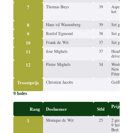
7
Thomas Buys
39
Asper­ge­pak­
ket
8
Hans vd Wassenberg
39
Set golf­bal­l
9
Roelof Egmond
38
Set golf­bal­l
10
Frank de Wit
37
Set golf­bal­l
11
Jose Mighels
37
Head­co­ver
driver
12
Pieter Mighels
34
Week­kaart
New Phase
Fitness
Troost­prijs
Chris­tien Jacobs
Golfles
9 holes
Prijs
Rang
Deel­ne­mer
Stbl
1
Monique de Wit
25
2 green­fees
9 holes
Best Golf