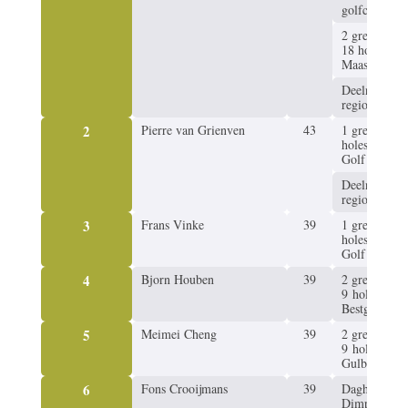
golf­club 19
2 green­fees
18 holes
Maastricht
Deel­name
regiofinale
2
Pierre van Grienven
43
1 green­fee 1
holes Peelse
Golf
Deel­name
regiofinale
3
Frans Vinke
39
1 green­fee 1
holes Peelse
Golf
4
Bjorn Houben
39
2 green­fee
9 holes
Bestgolf
5
Meimei Cheng
39
2 green­fees
9 holes
Gulbergen
6
Fons Croo­i­j­mans
39
Daghap D’n
Dimpel