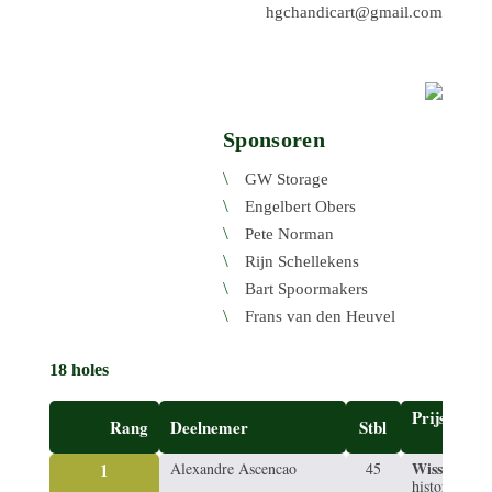
@tracidnahcgh
moc.liamg
Sponsoren
GW Storage
Engel­bert Obers
Pete Norman
Rijn Schel­le­kens
Bart Spoor­ma­kers
Frans van den Heuvel
18 holes
Prijs
Rang
Deel­ne­mer
Stbl
Wissel­tro­fee
1
Alexan­dre Ascencao
45
histo­ri­sche