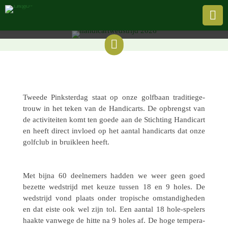
Handicart-wedstrijd

Door de Evergreen |
4 juni 2026

Tweede Pink­ster­dag staat op onze golf­baan tradi­tie­ge­
trouw in het teken van de Handi­carts. De opbrengst van
de acti­vi­tei­ten komt ten goede aan de Stich­ting Handi­cart
en heeft direct invloed op het aantal handi­carts dat onze
golf­club in bruik­leen heeft.
Met bijna 60 deel­ne­mers hadden we weer geen goed
bezette wedstrijd met keuze tussen 18 en 9 holes. De
wedstrijd vond plaats onder tropi­sche omstan­dig­he­den
en dat eiste ook wel zijn tol. Een aantal 18 hole-spelers
haakte vanwege de hitte na 9 holes af. De hoge tempe­ra­