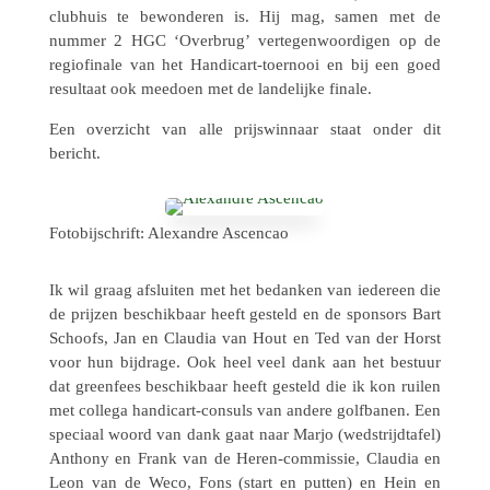
club­huis te bewon­de­ren is. Hij mag, samen met de
nummer 2 HGC ‘Overbrug’ verte­gen­woor­di­gen op de
regi­o­fi­nale van het Handi­cart-toer­nooi en bij een goed
resul­taat ook meedoen met de lande­lijke finale.
Een over­zicht van alle prijs­win­naar staat onder dit
bericht.
Foto­bij­schrift: Alexan­dre Ascencao
Ik wil graag afslui­ten met het bedan­ken van ieder­een die
de prijzen beschik­baar heeft gesteld en de spon­sors Bart
Schoofs, Jan en Claudia van Hout en Ted van der Horst
voor hun bijdrage. Ook heel veel dank aan het bestuur
dat green­fees beschik­baar heeft gesteld die ik kon ruilen
met collega handi­cart-consuls van andere golf­ba­nen. Een
speci­aal woord van dank gaat naar Marjo (wedstrijd­ta­fel)
Anthony en Frank van de Heren-commis­sie, Claudia en
Leon van de Weco, Fons (start en putten) en Hein en