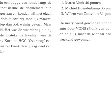
 in een buggy een ronde langs de
Marco Vonk 40 punten
ou­si­asme de deel­ne­mers hun
Michiel Hoen­der­kamp 35 pu
l­ge­staan en konden wij met eigen
Willem van Zant­voort 31 pun
n
hole-in-one
erg moei­lijk maakte.
De neary werd gewon­nen door Ma
liep dan ook weinig gevaar. Maar
auto door VDNS (Frank van de Nie
ld. Het was de waar­de­ring die hij
op hole 6), maar de winnaar heef
e uitste­kende kwali­teit van de
weekend gewonnen.
i­gers. Kortom: HGC ‘Overbrug’ een
zoen zal Frank daar graag deel van
er.