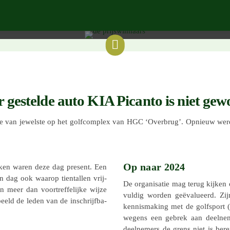
Door de Evergreen |
28 septem­ber 2023

gestelde auto KIA Picanto is niet gew
van jewel­ste op het golf­com­plex van HGC ‘Overbrug’. Opnieuw werd he
Op naar 2024
re­ken waren deze dag present. Een
 dag ook waarop tien­tal­len vrij­
De orga­ni­sa­tie mag terug kijke
en meer dan voor­tref­fe­lijke wijze
vul­dig worden geëva­lu­eerd. Zijn
beeld de leden van de inschrijf­ba­
kennis­ma­king met de golf­sport
wegens een gebrek aan deel­ne­
deel­ne­mers de grens niet is ber