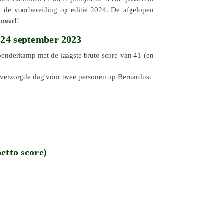
de voor­be­rei­ding op editie 2024. De afge­lo­pen
 meer!!
24 september 2023
en­der­kamp met de laagste bruto score van 41 (en
 verzorgde dag voor twee perso­nen op Bernardus.
etto score)