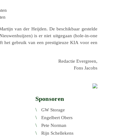
nten
ten
rtijn van der Heijden. De beschik­baar gestelde
u­wen­huij­zen) is er niet uitge­gaan (hole-in-one
t het gebruik van een pres­ti­gi­euze KIA voor een
Redac­tie Ever­green,
Fons Jacobs
Sponsoren
GW Storage
Engel­bert Obers
Pete Norman
Rijn Schel­le­kens