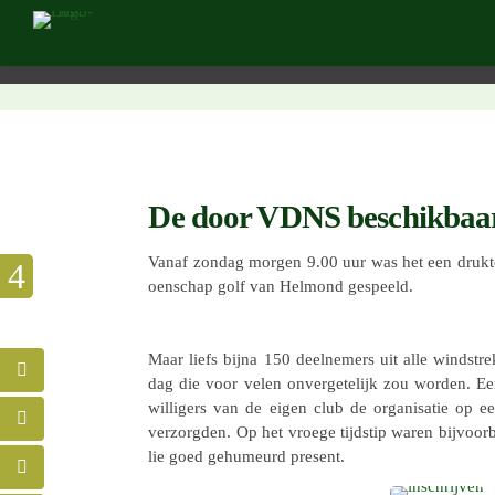
De door VDNS beschikbaar 
Vanaf zondag morgen 9.00 uur was het een drukte 
oen­schap golf van Helmond gespeeld.
Maar liefs bijna 150 deel­ne­mers uit alle wind­st
dag die voor velen onver­ge­te­lijk zou worden. Een
wil­li­gers van de eigen club de orga­ni­sa­tie op e
verzorg­den. Op het vroege tijd­stip waren bijvoor­
lie goed gehu­meurd present.