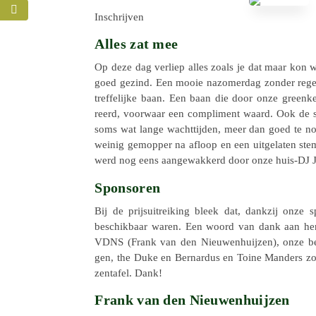
Inschrij­ven
Alles zat mee
Op deze dag verliep alles zoals je dat maar kon 
goed gezind. Een mooie nazo­mer­dag zonder rege
tref­fe­lijke baan. Een baan die door onze green­
reerd, voor­waar een compli­ment waard. Ook de 
soms wat lange wacht­tij­den, meer dan goed te n
weinig gemop­per na afloop en een uitge­la­ten st
werd nog eens aange­wak­kerd door onze huis-DJ J
Sponsoren
Bij de prijs­uit­rei­king bleek dat, dankzij onze 
beschik­baar waren. Een woord van dank aan hen
VDNS (Frank van den Nieu­wen­huij­zen), onze b
gen, the Duke en Bernar­dus en Toine Manders zor
zen­ta­fel. Dank!
Frank van den Nieuwenhuijzen