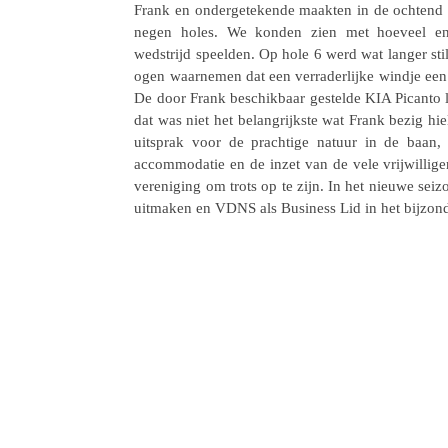
Frank en onder­ge­te­kende maakten in de ochtend
negen holes. We konden zien met hoeveel enth
wedstrijd speel­den. Op hole 6 werd wat langer sti
ogen waar­ne­men dat een verra­der­lijke windje ee
De door Frank beschik­baar gestelde KIA Picanto 
dat was niet het belang­rijk­ste wat Frank bezig hie
uitsprak voor de prach­tige natuur in de baan, d
accom­mo­da­tie en de inzet van de vele vrij­wil­l
vere­ni­ging om trots op te zijn. In het nieuwe sei
uitma­ken en VDNS als Busi­ness Lid in het bijzond