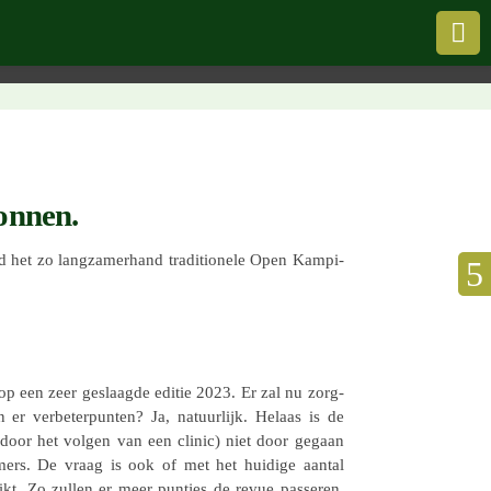

onnen.
t zo lang­za­mer­hand tradi­ti­o­nele Open Kampi­
n op een zeer geslaagde editie 2023. Er zal nu zorg­
 er verbe­ter­pun­ten? Ja, natuur­lijk. Helaas is de
 (door het volgen van een clinic) niet door gegaan
mers. De vraag is ook of met het huidige aantal
eikt. Zo zullen er meer puntjes de revue passe­ren.