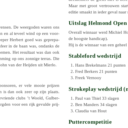
Maar met groot vertrou­wen start 
editie smaakt in ieder geval naar
Uitslag Helmond Open 
wensen. De weer­go­den waren ons
Overall winnaar werd Michiel Ho
n en al teveel wind op een voor­
de hoogste handi­cap).
kee­per Herbert goed was gepre­pa­
Hij is de winnaar van een geheel
sfeer in de baan was, ondanks de
oemen. Het resul­taat was dan ook
Stableford wedstrijd
em­ming op ons zonnige terras. Die
ohn van der Heijden uit Mierlo.
Hans Brekel­mans 21 punten
Fred Berkers 21 punten
Freek Vernooy
spon­so­ren, er vele mooie prijzen
Strokeplay wedstrijd (n
 is dan ook zeer op zijn plaats.
evriende clubs ’t Woold, Gulber­
Paul van Thiel 33 slagen
gden voor een rijk gevulde prij­
Ben Manders 34 slagen
Claudia van Hout
Puttercompetitie