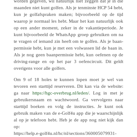
worden gegeven, wil natuur­lijk niet zeggen dat je in die
maanden niet kunt golfen. Als je tenmin­ste HCP 54 hebt,
kun je golf­af­spra­ken maken; bijvoor­beeld op de tijd
waarop je normaal les hebt. Maar het kan natuur­lijk ook
op een ander moment, zeker in de vakan­tie­pe­ri­ode. Je
kunt bijvoor­beeld de Whats­App groep gebrui­ken om na
te vragen of iemand zin heeft om te golfen. Als je baan­
per­mis­sie hebt, kun je met een volwas­sen lid de baan in.
Als je nog geen baan­per­mis­sie hebt, kun oefenen op de
driving-range en op het par 3 oefen­cir­cuit. Dit geldt
overi­gens voor alle golfers.
Om 9 of 18 holes te kunnen lopen moet je wel van
tevoren een start­tijd reser­ve­ren. Dit kan via de website:
ga naar
https://​hgc​-overbrug​.nl/​l​e​den/
. Log in met je
gebrui­kers­naam en wacht­woord. Ga vervol­gens naar
start­tijd boeken en volg de instruc­ties. Je kunt ook
gebruik maken van de e‑Golf4u app die je waar­schijn­lijk
al op je tele­foon hebt. Heb je de app nog niet kijk dan
op:
https://help.e‑golf4u.nl/hc/nl/sections/360005079931-