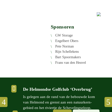
Sponsoren
GW Storage
Engel­bert Obers
Pete Norman
Rijn Schel­le­kens
Bart Spoor­ma­kers
Frans van den Heuvel

De Helmondse Golfclub ‘Overbrug’
Is gelegen aan de rand van de bebouwde kom
van Helmond en grenst aan een natuur­kern­
gebied en het riviertje de Scheve­lingse­loop.