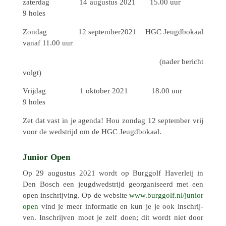
zater­dag 14 augus­tus 2021 15.00 uur
9 holes
Zondag 12 september2021 HGC Jeugd­bo­kaal
vanaf 11.00 uur
(nader bericht
volgt)
Vrijdag 1 oktober 2021 18.00 uur
9 holes
Zet dat vast in je agenda! Hou zondag 12 septem­ber vrij
voor de wedstrijd om de HGC Jeugdbokaal.
Junior Open
Op 29 augus­tus 2021 wordt op Burg­golf Haver­leij in
Den Bosch een jeugd­wed­strijd geor­ga­ni­seerd met een
open inschrij­ving. Op de website
www​.burg​golf​.nl/​j​u​n​i​o​r​
open
vind je meer infor­ma­tie en kun je je ook inschrij­
ven. Inschrij­ven moet je zelf doen; dit wordt niet door