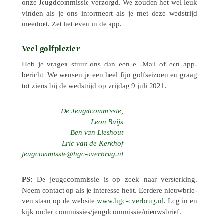
onze Jeugd­com­mis­sie verzorgd. We zouden het wel leuk
vinden als je ons infor­meert als je met deze wedstrijd
meedoet. Zet het even in de app.
Veel golfplezier
Heb je vragen stuur ons dan een e ‑Mail of een app-
bericht. We wensen je een heel fijn golf­s­ei­zoen en graag
tot ziens bij de wedstrijd op vrijdag 9 juli 2021.
De Jeugd­com­mis­sie,
Leon Buijs
Ben van Lies­hout
Eric van de Kerkhof
@eissimmocguej
ln.gurbrevo-cgh
PS:
De jeugd­com­mis­sie is op zoek naar verster­king.
Neem contact op als je inte­resse hebt. Eerdere nieuw­brie­
ven staan op de website
www​.hgc​-overbrug​.nl
. Log in en
kijk onder commissies/jeugdcommissie/nieuwsbrief.