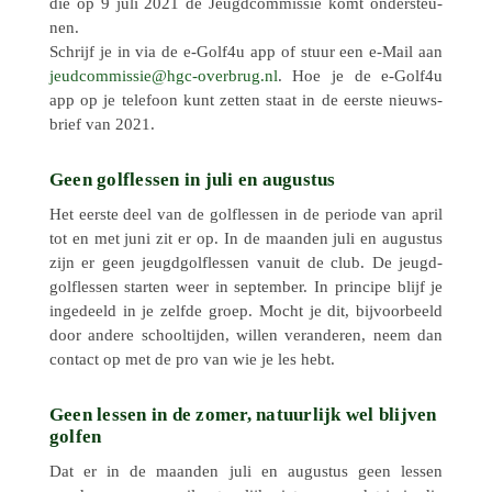
die op 9 juli 2021 de Jeugd­com­mis­sie komt onder­steu­
nen.
Schrijf je in via de e‑Golf4u app of stuur een e‑Mail aan
@eissimmocduej
ln.gurbrevo-cgh
. Hoe je de e‑Golf4u
app op je tele­foon kunt zetten staat in de eerste nieuws­
brief van 2021.
Geen golflessen in juli en augustus
Het eerste deel van de golfles­sen in de periode van april
tot en met juni zit er op. In de maanden juli en augus­tus
zijn er geen jeugd­golfles­sen vanuit de club. De jeugd­
golfles­sen starten weer in septem­ber. In prin­cipe blijf je
inge­deeld in je zelfde groep. Mocht je dit, bijvoor­beeld
door andere school­tij­den, willen veran­de­ren, neem dan
contact op met de pro van wie je les hebt.
Geen lessen in de zomer, natuurlijk wel blijven
golfen
Dat er in de maanden juli en augus­tus geen lessen