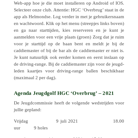
Web-app hoe je die moet instal­le­ren op Android of IOS.
Selec­teer onze club. Atten­tie: HGC ‘Overbrug’ staat in de
app als Helmondse. Log verder in met je gebrui­kers­naam
en wacht­woord. Klik op het menu (streep­jes links boven)
en ga naar start­tij­den, kies reser­ve­ren en je kunt je
aanmel­den voor een vrije plaats (groen) Zorg dat je ruim
voor je start­tijd op de baan bent en meldt je bij de
caddie­mas­ter of bij de bar als de caddie­mas­ter er niet is.
Je kunt natuur­lijk ook eerder komen en eerst inslaan op
de driving-range. Bij de caddie­mas­ter zijn voor de jeugd­
le­den kaart­jes voor driving-range ballen beschik­baar
(maxi­maal 2 per dag).
Agenda Jeugdgolf HGC ‘Overbrug’ – 2021
De Jeugd­com­mis­sie heeft de volgende wedstrij­den voor
jullie gepland:
Vrijdag 9 juli 2021 18.00
uur 9 holes