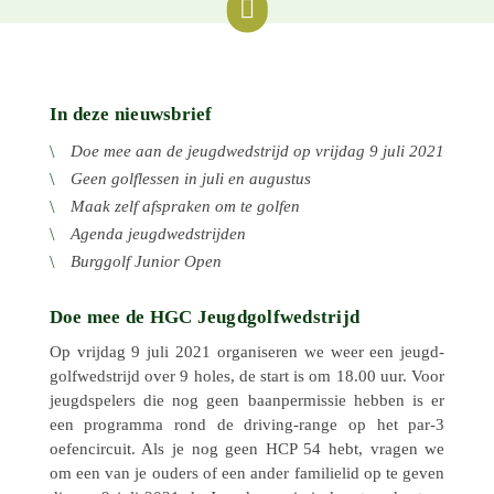

In deze nieuwsbrief
Doe mee aan de jeugd­wed­strijd op vrijdag 9 juli 2021
Geen golfles­sen in juli en augustus
Maak zelf afspra­ken om te golfen
Agenda jeugd­wed­strij­den
Burg­golf Junior Open
Doe mee de HGC Jeugdgolfwedstrijd
Op vrijdag 9 juli 2021 orga­ni­se­ren we weer een jeugd­
golf­wed­strijd over 9 holes, de start is om 18.00 uur. Voor
jeugd­spe­lers die nog geen baan­per­mis­sie hebben is er
een programma rond de driving-range op het par‑3
oefen­cir­cuit. Als je nog geen HCP 54 hebt, vragen we
om een van je ouders of een ander fami­lie­lid op te geven