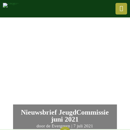

Nieuwsbrief JeugdCommissie
juni 2021
door
de Evergreen
|
7 juli 2021