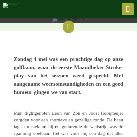
dag op HGC ‘Overbrug’

Door de Evergreen |
6 mei 2025

Zondag 4 mei was een prach­tige dag op onze
golf­baan, waar de eerste Maand­be­ker Stro­ke­
play van het seizoen werd gespeeld. Met
aange­name weers­om­stan­dig­he­den en een goed
humeur gingen we van start.
Mijn flight­ge­no­ten Leon van Zon en Joost Hooi­j­meijer
zorgden voor een spor­tieve en gezel­lige ronde. De baan
lag er uitste­kend bij en gedu­rende de wedstrijd was de
span­ning voel­baar. Het was voor mij een dag dat alles