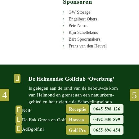
Sponsoren
GW Storage
Engel­bert Obers
Pete Norman
Rijn Schel­le­kens
Bart Spoor­ma­kers
Frans van den Heuvel

De Helmondse Golfclub ‘Overbrug’
Is gelegen aan de rand van de bebouwde kom
van Helmond en grenst aan een natuur­kern­
gebied en het riviertje de Scheve­lingse­loop.
Receptie
0645 598 126

NGF

Horeca
0492 330 899
De Enk Groen en Golf

AdBgolf.nl
Golf Pro
0655 896 454