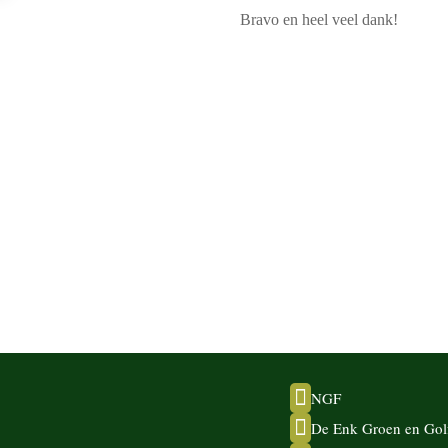
Bravo en heel veel dank!

NGF

De Enk Groen en Gol