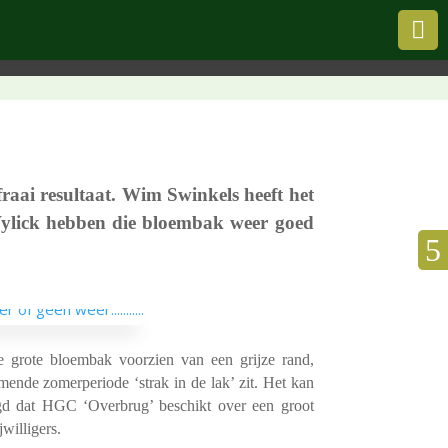

raai resul­taat. Wim Swin­kels heeft het
 Wylick hebben die bloem­bak weer goed
 grote bloem­bak voor­zien van een grijze rand,
nde zomer­pe­ri­ode ‘strak in de lak’ zit. Het kan
d dat HGC ‘Overbrug’ beschikt over een groot
willigers.