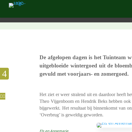
De afge­lo­pen dagen is het Tuin­team w
uitge­bloeide winter­goed uit de bloe
gevuld met voor­jaars- en zomergoed.
Het ziet er weer stra­lend uit en daar­door heeft het
Theo Vijgen­boom en Hendrik Beks hebben ook de
bijge­werkt. Het resul­taat bij binnen­komst van
‘Overbrug’ is gewel­dig geworden.
Els en Annemarie