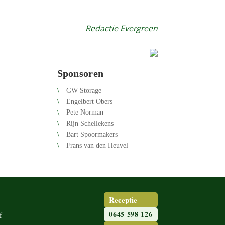
Redac­tie Evergreen
Sponsoren
GW Storage
Engel­bert Obers
Pete Norman
Rijn Schel­le­kens
Bart Spoor­ma­kers
Frans van den Heuvel
Receptie
0645 598 126
f