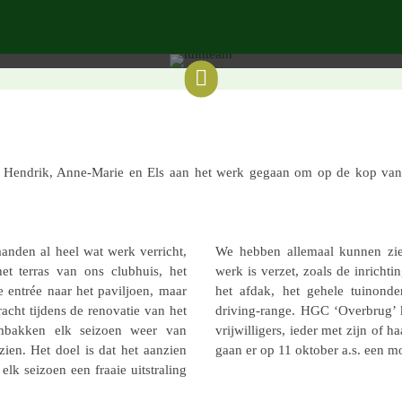
Door de Evergreen |
20 septem­ber 2023

o, Hendrik, Anne-Marie en Els aan het werk gegaan om op de kop van o
aanden al heel wat werk verricht,
We hebben alle­maal kunnen zie
et terras van ons club­huis, het
werk is verzet, zoals de inrich­t
 entrée naar het pavil­joen, maar
het afdak, het gehele tuin­on­der
cht tijdens de reno­va­tie van het
driving-range. HGC ‘Overbrug’ k
­bak­ken elk seizoen weer van
vrij­wil­li­gers, ieder met zijn o
zien. Het doel is dat het aanzien
gaan er op 11 oktober a.s. een 
elk seizoen een fraaie uitstra­ling