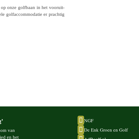
p onze golf­baan in het voor­uit­
e golf­ac­com­mo­da­tie er prach­tig

NGF
g’

De Enk Groen en Golf
 kom van
ied en het
