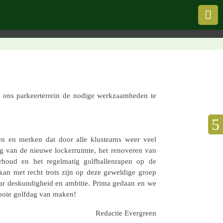

ns parkeer­ter­rein de nodige werk­zaam­he­den te
n en merken dat door alle klus­teams weer veel
ing van de nieuwe locker­ruimte, het reno­ve­ren van
­houd en het regel­ma­tig golf­bal­len­ra­pen op de
an met recht trots zijn op deze gewel­dige groep
f haar deskun­dig­heid en ambitie. Prima gedaan en we
mooie golfdag van maken!
Redac­tie Evergreen