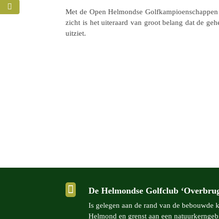
Met de Open Helmondse Golf­kam­pi­oen­schap­pen o
zicht is het uiter­aard van groot belang dat de gehel
uitziet.

De Helmondse Golfclub ‘Overbru
Is gelegen aan de rand van de bebouwde
Helmond en grenst aan een natuur­kern­geb