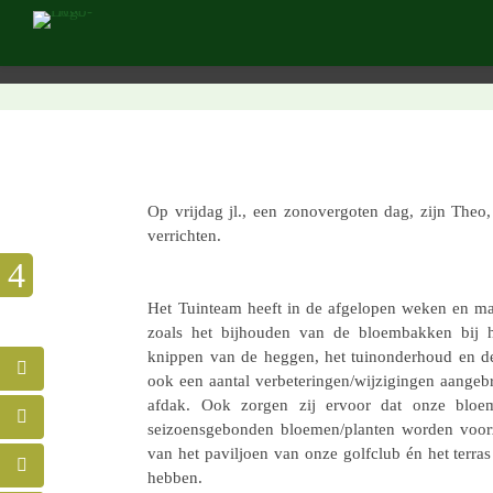
Op vrijdag jl., een zonover­go­ten dag, zijn The
verrichten.
Het Tuin­team heeft in de afge­lo­pen weken en m
zoals het bijhou­den van de bloem­bak­ken bij h
knippen van de heggen, het tuin­on­der­houd en de
ook een aantal verbeteringen/wijzigingen aange­bra
afdak. Ook zorgen zij ervoor dat onze bloem
seizoens­ge­bon­den bloemen/planten worden voor­
van het pavil­joen van onze golf­club én het terras 
hebben.