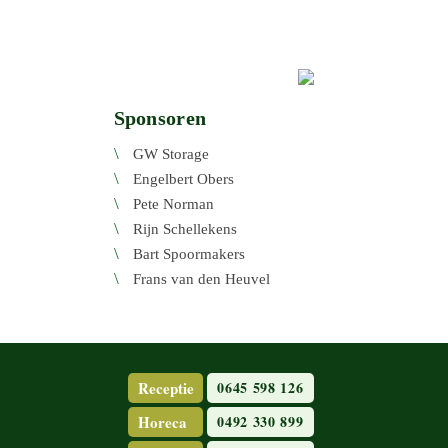
Sponsoren
GW Storage
Engel­bert Obers
Pete Norman
Rijn Schel­le­kens
Bart Spoor­ma­kers
Frans van den Heuvel
Receptie
0645 598 126
Horeca
0492 330 899