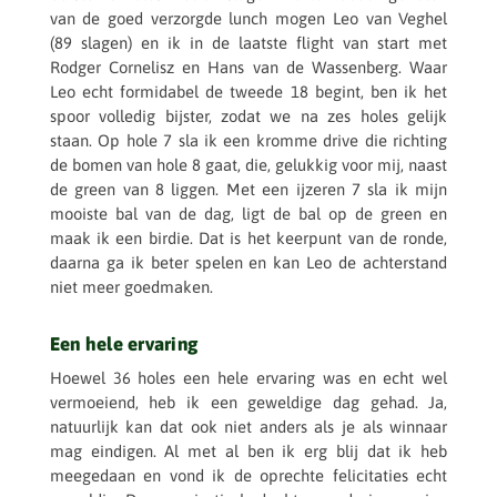
van de goed verzorgde lunch mogen Leo van Veghel
(89 slagen) en ik in de laatste flight van start met
Rodger Corne­lisz en Hans van de Wassen­berg. Waar
Leo echt formi­da­bel de tweede 18 begint, ben ik het
spoor volle­dig bijster, zodat we na zes holes gelijk
staan. Op hole 7 sla ik een kromme drive die rich­ting
de bomen van hole 8 gaat, die, geluk­kig voor mij, naast
de green van 8 liggen. Met een ijzeren 7 sla ik mijn
mooiste bal van de dag, ligt de bal op de green en
maak ik een birdie. Dat is het keer­punt van de ronde,
daarna ga ik beter spelen en kan Leo de achter­stand
niet meer goedmaken.
Een hele ervaring
Hoewel 36 holes een hele erva­ring was en echt wel
vermoei­end, heb ik een gewel­dige dag gehad. Ja,
natuur­lijk kan dat ook niet anders als je als winnaar
mag eindi­gen. Al met al ben ik erg blij dat ik heb
meege­daan en vond ik de oprechte feli­ci­ta­ties echt