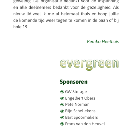
gewel­dig. De orga­ni­sa­tie bedankt voor de inspan­ning
en alle deel­ne­mers bedankt voor de gezel­lig­heid. Als
nieuw lid voel ik me al hele­maal thuis en hoop jullie
de komende tijd weer tegen te komen in de baan of bij
hole 19.
Remko Heet­huis
Sponsoren
GW Storage
Engel­bert Obers
Pete Norman
Rijn Schel­le­kens
Bart Spoor­ma­kers
Frans van den Heuvel