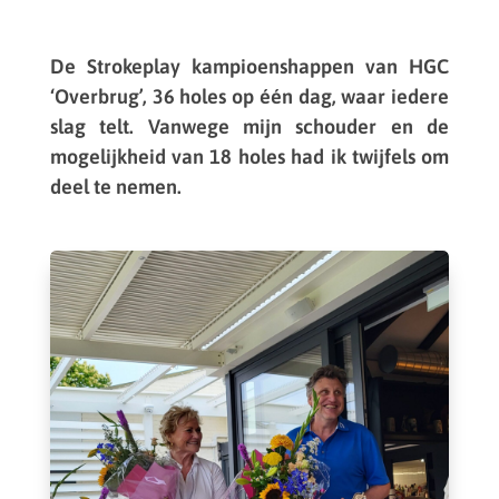
De Stro­ke­play kampi­oens­hap­pen van HGC
‘Overbrug’, 36 holes op één dag, waar iedere
slag telt. Vanwege mijn schou­der en de
moge­lijk­heid van 18 holes had ik twij­fels om
deel te nemen.